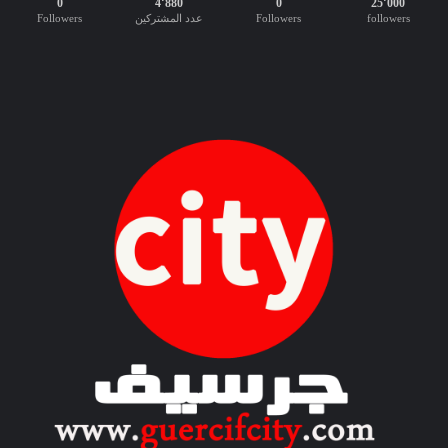
0
4٬880
0
25٬000
إ
followers
Followers
عدد المشتركين
Followers
د
ا
ر
ي
ة
ع
ر
ب
ي
-
إ
ن
ج
ل
ي
ز
ي
”