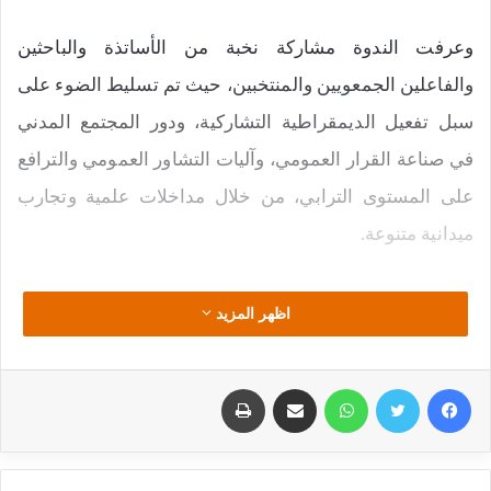
وعرفت الندوة مشاركة نخبة من الأساتذة والباحثين
والفاعلين الجمعويين والمنتخبين، حيث تم تسليط الضوء على
سبل تفعيل الديمقراطية التشاركية، ودور المجتمع المدني
في صناعة القرار العمومي، وآليات التشاور العمومي والترافع
على المستوى الترابي، من خلال مداخلات علمية وتجارب
ميدانية متنوعة.
كما تميّز اليوم الثاني بتنظيم ورشات تطبيقية همّت آليات
اظهر المزيد
إعداد العرائض والملتمسات، وتقنيات التشاور العمومي،
وأدوار المجتمع المدني في تتبع وتقييم السياسات العمومية
فيسبوك
تويتر
واتساب
مشاركة عبر البريد
طباعة
المحلية، حيث ساهمت هذه الورشات في تعزيز القدرات
العملية للمشاركين وفتح نقاش تفاعلي بنّاء.