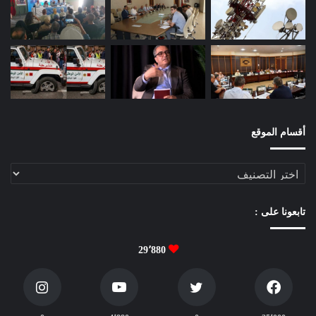
و
ج
ي
ز
ف
ي
م
ص
ط
أقسام الموقع
ل
ح
أقسام
ا
الموقع
ت
ا
تابعونا على :
ل
م
ا
29٬880
د
ة
ا
ل