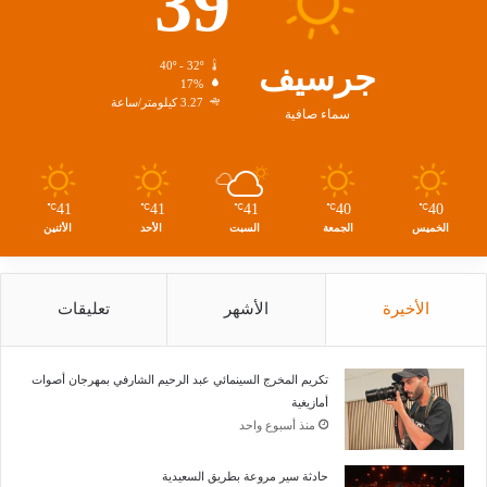
39
جرسيف
40º - 32º
17%
3.27 كيلومتر/ساعة
سماء صافية
41
41
41
40
40
℃
℃
℃
℃
℃
الخميس
الجمعة
السبت
الأحد
الأثنين
الأخيرة
الأشهر
تعليقات
تكريم المخرج السينمائي عبد الرحيم الشارفي بمهرجان أصوات
أمازيغية
منذ أسبوع واحد
حادثة سير مروعة بطريق السعيدية