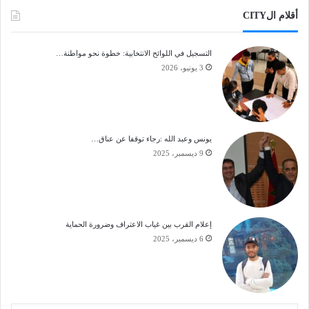
أقلام الCITY
التسجيل في اللوائح الانتخابية: خطوة نحو مواطنة…
جمعية أدرار تنظم ندوة جهوية حول آليات الديمقراطية
3 يونيو، 2026
التشاركية على المستوى الترابي
نسخ الرابط
يونس وعبد الله :رجاء توقفا عن عناق…
9 ديسمبر، 2025
إعلام القرب بين غياب الاعتراف وضرورة الحماية
6 ديسمبر، 2025