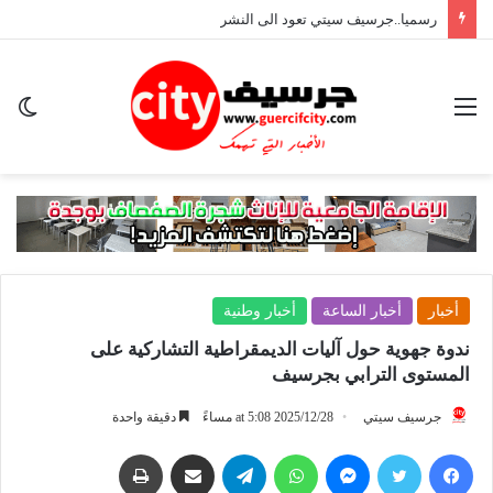
رسميا..جرسيف سيتي تعود الى النشر
القائمة
ال
ال
أخبار
أخبار الساعة
أخبار وطنية
ندوة جهوية حول آليات الديمقراطية التشاركية على
المستوى الترابي بجرسيف
جرسيف سيتي
2025/12/28 at 5:08 مساءً
دقيقة واحدة
فيسبوك
تويتر
ماسنجر
واتساب
تيلقرام
مشاركة عبر البريد
طباعة