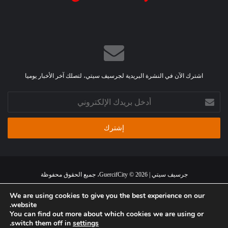
اشترك الآن في النشرة البريدية لجرسيف سيتي، لتصلك آخر الأخبار يوميا
أدخل
بريدك
الإلكتروني
جرسيف سيتي | GuercifCity © 2026، جميع الحقوق محفوظة
الرئيسية
من نحن
اتصل بنا
اتفاقية استخدام الموقع
سياسة الخصوصية
We are using cookies to give you the best experience on our
website.
You can find out more about which cookies we are using or
فيسبوك
تويتر
يوتيوب
انستقرام
ملخص
.
switch them off in
settings