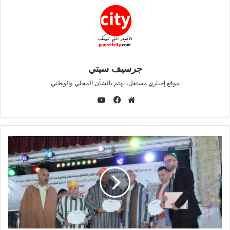
واختُتمت أشغال الندوة بمجموعة من التوصيات التي شدّدت
على ضرورة تكوين الفاعلين المحليين، وتكريس المقاربة
التشاركية داخل الجماعات الترابية، وتعزيز الشراكة بين
المجتمع المدني والمؤسسات المنتخبة، بما يخدم الحكامة
جرسيف سيتي
الجيدة والتنمية الترابية المستدامة.
موقع إخباري مستقل، يهتم بالشأن المحلي والوطني
ي
و
م
ف
ت
و
ي
ي
ق
س
و
ع
ب
ب
ا
و
ل
ك
و
ي
ب