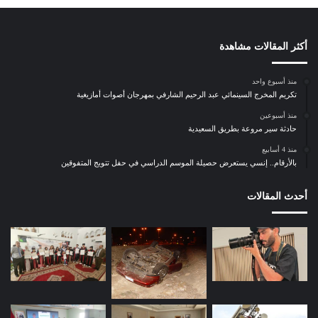
ر
س
ي
ف
أكثر المقالات مشاهدة
ي
ص
منذ أسبوع واحد
د
تكريم المخرج السينمائي عبد الرحيم الشارفي بمهرجان أصوات أمازيغية
ر
منذ أسبوعين
ك
حادثة سير مروعة بطريق السعيدية
ت
ا
منذ 4 أسابيع
بالأرقام.. إنسي يستعرض حصيلة الموسم الدراسي في حفل تتويج المتفوقين
ب
ه
ا
أحدث المقالات
ل
ج
د
ي
د
“
ا
ل