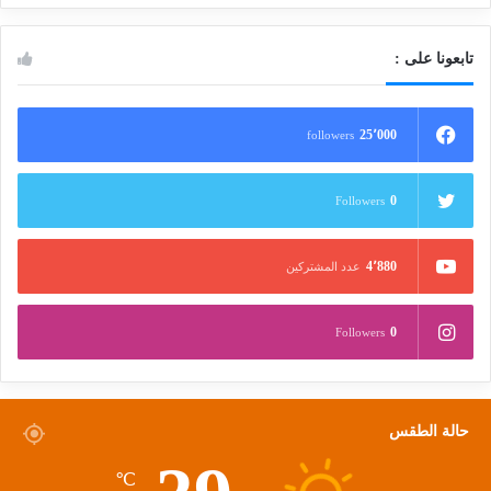
تابعونا على :
25٬000
followers
0
Followers
4٬880
عدد المشتركين
0
Followers
حالة الطقس
℃