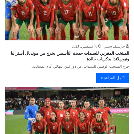
جرسيف سيتي
8 أغسطس، 2023
المنتخب المغربي للسيدات حديث التأسيس يخرج من مونديال أستراليا
ونيوزيلاندا بذكريات خالدة
خرج المنتخب الوطني للسيدات، من دور ثمن النهائي أمام المنتخب…
أكمل القراءة »