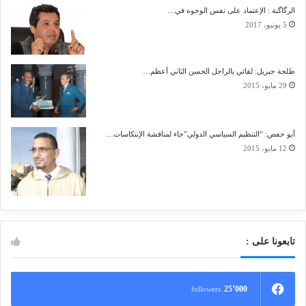
الرگاگنة : الإعتماد على نفس الوجوه في…
5 يونيو، 2017
طلحة جبريل: لقائي بالراحل الحسن الثاني أعظم…
29 مايو، 2015
أبو حفص: “التنظيم السياسي الدولي”جاء لمناقشة الإنتكاسات…
12 مايو، 2015
تابعونا على :
25٬000
followers