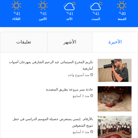
41
41
41
41
40
℃
℃
℃
℃
℃
الجمعة
السبت
الأحد
الأثنين
الثلاثاء
الأخيرة
الأشهر
تعليقات
تكريم المخرج السينمائي عبد الرحيم الشارفي بمهرجان أصوات
أمازيغية
منذ أسبوع واحد
حادثة سير مروعة بطريق السعيدية
منذ 3 أسابيع
بالأرقام.. إنسي يستعرض حصيلة الموسم الدراسي في حفل
تتويج المتفوقين
منذ 4 أسابيع