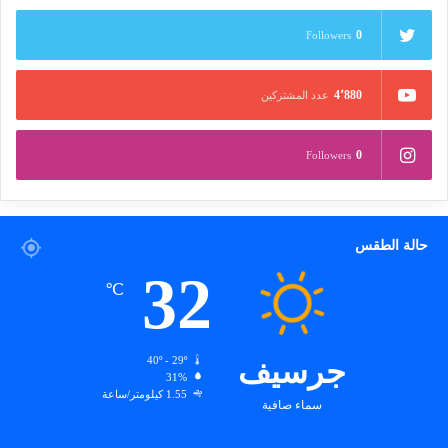
0
Followers
4٬880
عدد المشتركين
0
Followers
حالة الطقس
32
℃
جرسيف
40º - 29º
31%
1.55 كيلومتر/ساعة
سماء صافية