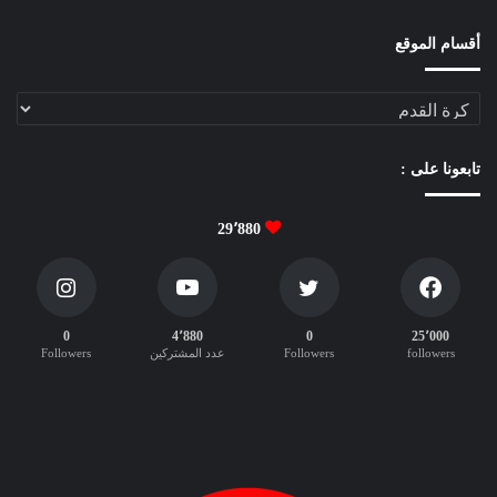
ص
ط
أقسام الموقع
ل
ح
أقسام
ا
الموقع
ت
ا
تابعونا على :
ل
م
ا
29٬880
د
ة
ا
ل
0
4٬880
0
25٬000
إ
followers
Followers
عدد المشتركين
Followers
د
ا
ر
ي
ة
ع