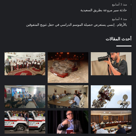
ر
منذ 3 أسابيع
ك
حادثة سير مروعة بطريق السعيدية
ت
ا
منذ 4 أسابيع
بالأرقام.. إنسي يستعرض حصيلة الموسم الدراسي في حفل تتويج المتفوقين
ب
ه
ا
أحدث المقالات
ل
ج
د
ي
د
“
ا
ل
و
ج
ي
ز
ف
ي
م