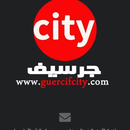
ر
ب
ي
-
إ
ن
ج
ل
ي
ز
ي
”