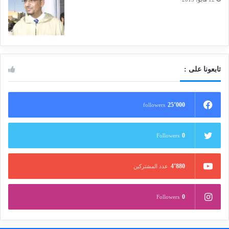
تابعونا على :
25٬000
followers
0
Followers
4٬880
عدد المشتركين
0
Followers