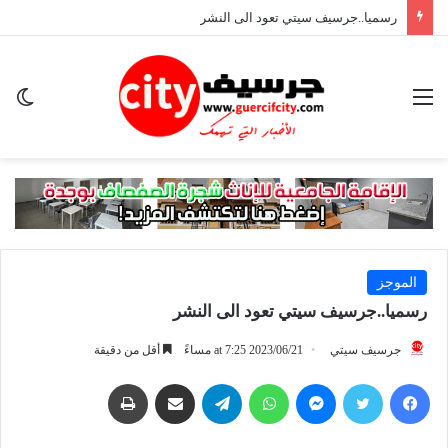
رسميا..جرسيف سيتي تعود الى النشر
القائمة
ال
ال
الموجز
رسميا..جرسيف سيتي تعود الى النشر
جرسيف سيتي
2023/06/21 at 7:25 مساءً
أقل من دقيقة
فيسبوك
تويتر
ماسنجر
واتساب
تيلقرام
مشاركة عبر البريد
طباعة