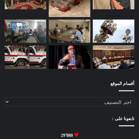
د
“
ا
ل
و
ج
ي
ز
ف
ي
م
ص
ط
أقسام الموقع
ل
ح
أقسام
ا
الموقع
ت
ا
تابعونا على :
ل
م
ا
29٬880