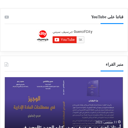
قناتنا على YouTube
منبر القراء
أ
م
س
ق
ت
ا
ا
ل
ذ
ف
ب
ا
ا
ر
ح
غ
11 سبتمبر، 2023
أستاذ باحث من جرسيف يصدر كتابه الجديد “الوجيز في