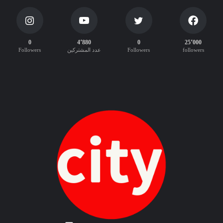
د
ة
ا
ل
0
4٬880
0
25٬000
إ
followers
Followers
عدد المشتركين
Followers
د
ا
ر
ي
ة
ع
ر
ب
ي
-
إ
ن
ج
ل
ي
ز