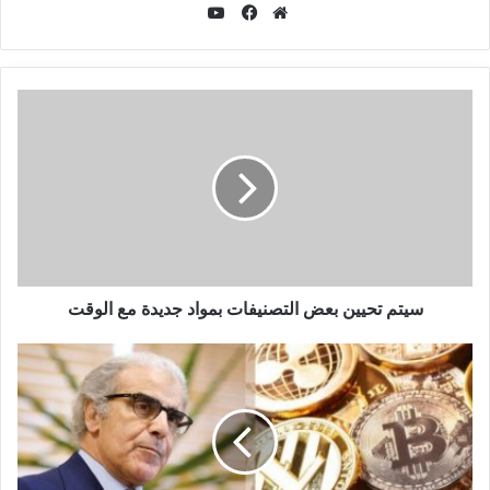
ي
و
م
ف
ت
و
ي
ي
ق
س
و
ع
ب
ب
ا
و
ل
ك
و
ي
ب
سيتم تحيين بعض التصنيفات بمواد جديدة مع الوقت