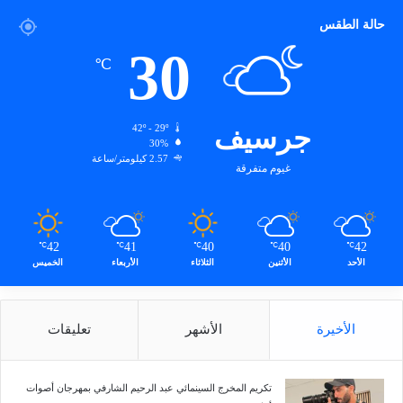
حالة الطقس
30
℃
جرسيف
42º - 29º
30%
2.57 كيلومتر/ساعة
غيوم متفرقة
42
41
40
40
42
℃
℃
℃
℃
℃
الأحد
الأثنين
الثلاثاء
الأربعاء
الخميس
الأخيرة
الأشهر
تعليقات
تكريم المخرج السينمائي عبد الرحيم الشارفي بمهرجان أصوات