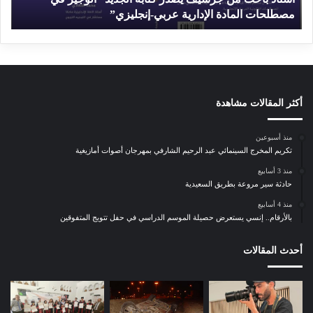
ث
مصطلحات المادة الإدارية عربي-إنجليزي”
م
م
ن
ج
ر
س
ي
ف
أكثر المقالات مشاهدة
ي
ص
منذ أسبوعين
د
تكريم المخرج السينمائي عبد الرحيم الشارفي بمهرجان أصوات أمازيغية
ر
منذ 3 أسابيع
ك
حادثة سير مروعة بطريق السعيدية
ت
ا
منذ 4 أسابيع
بالأرقام.. إنسي يستعرض حصيلة الموسم الدراسي في حفل تتويج المتفوقين
ب
ه
ا
أحدث المقالات
ل
ج
د
ي