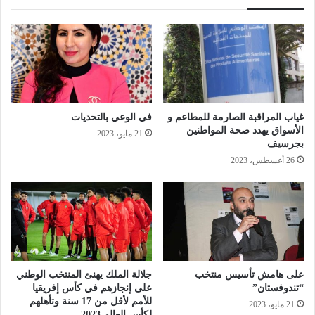
لم يكن أمام المجتمع المدني إلا رفع تظلم إلى عامل إقليم
جرسيف بصفته ممثلا للوصاية على الجماعات المحلية
لمراجعة موقف الجماعة والمياه والغابات التي ستترتب عليه
آثار سلبية على أوضاع الساكنة واستقرار المنطقة.
غياب المراقبة الصارمة للمطاعم و
في الوعي بالتحديات
الأسواق يهدد صحة المواطنين
21 مايو، 2023
بجرسيف
26 أغسطس، 2023
على هامش تأسيس منتخب
جلالة الملك يهنئ المنتخب الوطني
“تندوفستان”
على إنجازهم في كأس إفريقيا
للأمم لأقل من 17 سنة وتأهلهم
21 مايو، 2023
لكأس العالم 2023