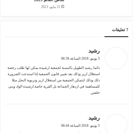
21 مايو، 2023
صورة لأعضاء لجنة اليقظة الخاصة بحراسة الغابة
‫7 تعليقات
*المقالات التي تنشر من خارج هيئة تحرير الموقع تعبر عن
رأي أصحابها و ليس عن رأي “جرسيف سيتي”
ي
رشيد
:
ق
نسخ الرابط
5 يونيو، 2018 الساعة 06:58
و
ل
دائما رشيد الطويل.بالنسبة لجمعية ارشيدة يمكن لها طلب رخصة
استغلال ازير وذلك بعد تغيير قانون الجمعية إذا استدعت الضرورة
ذلك.وذلك لتتمكن الجمعية من استغلال ازير وتربوية النحل مثلا
للمساهمة في ازدهار الجماعة بل القرية خاصة.ارشيدة الواد وبني
خلفتن.
ي
رشيد
:
ق
5 يونيو، 2018 الساعة 06:44
و