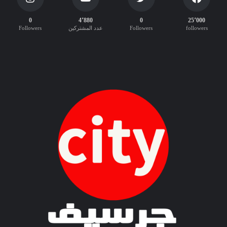
0
4٬880
0
25٬000
followers
Followers
عدد المشتركين
Followers