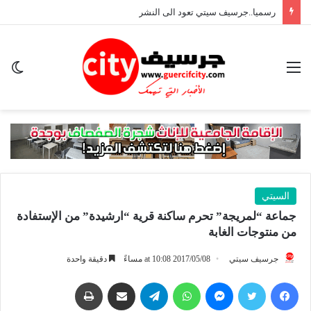
رسميا..جرسيف سيتي تعود الى النشر
القائمة
ال
ال
السيتي
جماعة “لمريجة” تحرم ساكنة قرية “ارشيدة” من الإستفادة
من منتوجات الغابة
جرسيف سيتي
2017/05/08 at 10:08 مساءً
دقيقة واحدة
فيسبوك
تويتر
ماسنجر
واتساب
تيلقرام
مشاركة عبر البريد
طباعة