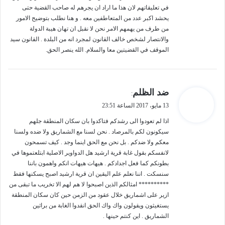
في تعليقاتهم لان هذا ما اراد ان يجرهم له صاحب القضية حتى
يحشد اكبر عدد من المتعاطفين معه . و هنا نطلب بتوضيح الامور
من طرف من يهمهم الامر نحن لا نقبل ان تهان هيبة الدولة
والانتصار لشخص خالف القانون لمجرد انه من البلدة . القانون سيد
الموقف في القضيتين معا والسلام. الله ينصر الحق.
ي
ضد الظلم
:
ق
13 مايو، 2017 الساعة 23:51
و
ل
اذا لم تعودوا الى رشدكم فتاكدوا بان سكان المنطقة جلهم
سيكونون لكم بالمرصاد . نحن لسنا مع الشماريق ولا ضده ولسنا
معكم ولا ضدكم . بل نحن مع الحق اينما وجد . كيف تسمحون
لانفسكم بقول غابة قرية ارشيد هل الدواوير الاصلية ابتلعتموها في
بطونكم كما فعل اجدادكم . هيهات هيهات انكم واهمون باننا
سنسكت . اننا نعلم علم اليقين ان قرية ارشيد اصبح يسكنها فقط
********** امثالكم الذين اصبحوا لا هم لهم الا تخريب ما تبقى من
ازير على اشماريق خلال عقود من الزمن حين كان سكان المنطقة
يستغيثون ويقولون واك واك الحق انقدوا الغابة من براثين
الشماريق . اين كنتم حينها .