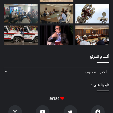
أقسام الموقع
أقسام
الموقع
تابعونا على :
29٬880