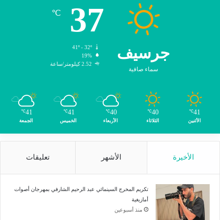
37
℃
جرسيف
41º - 32º
19%
2.52 كيلومتر/ساعة
سماء صافية
41
41
40
40
41
℃
℃
℃
℃
℃
الأثنين
الثلاثاء
الأربعاء
الخميس
الجمعة
الأخيرة
الأشهر
تعليقات
تكريم المخرج السينمائي عبد الرحيم الشارفي بمهرجان أصوات
أمازيغية
منذ أسبوعين