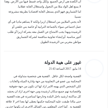
ل
أن الكعدة هي أرض الجميع .ولكل واحد قسط فيها من الأرض. وهذا
لا يمنع اهل الواد مثلا من التجول واستغلال الغابة عقلانيا.
اما الشماريق فهو الذي يستغل الغابة اقتصاديا بطريقة مشروعة
نسبيا.
لأنه يجني الملايين من استغلال ازيرا.ولكنه لا يساهم ماديا في أي
عمل اجتماعي سواء بالجماعة الترابية أو خاصة بني خلفتن أو
الرشيدة.وبهذا يجب الامتناع عن العمل معه بشركة ازيرا أو طلب
أجور مناسبة .أو إنشاء تعاونية منافسة لشركة الشماريق.
مواطن مغربي من الرشيدة.الطويل.
ي
غيور على هيبة الدولة
:
ق
14 مايو، 2017 الساعة 21:43
و
ل
القضية واضحة لكل عاقل . القضية هي شخصية متداولة في
المحكمة بين عضو في التعاونية من جهة وادارة المياه والغابات .
لكن الشخص الذي يهمه الامر اراد لها ان تكون من جهة حقوقية
واقتصادية تهم جميع سكان ارشيدة ومن جهة اخرى اراد ان يحشد
كل ساكنتة ارشيد داخل البلدة وخارجها لمناصرته في هذه القضية
حتى مااذا طبقت عليه المحكمة حكمها يعطى لها بعدا اخر لا علاقة
للقضية به . كما احذر المعلقين من القبائل الاخرى ان يكونوا حذرين