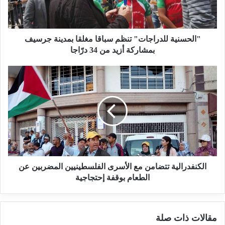
ولحاجيات الساكنة التي تعاني من البطالة وتدهور الحالة
ب
الاجتماعية والاقتصادية للأسر وفئة الشباب، ولم تعر أي
"الحسنية للدراجات" تنظم سباقا مغلقا بمدينة جرسيف
اهتمام لحقوق المواطنين في الانتفاع بالخيرات التي تزخر بها
بمشاركة أزيد من 34 درّاجا
منطقتهم.
السؤال المشروع الذي يجب طرحه هو لماذا تتعامل الإدارة
مع المجتمع المدني والمواطنين بهذا الاحتقار ؟ ففي الوقت
الذي يريد فيه المجتمع المدني البحث بوسائله الخاصة
والمحدودة تنظيم الساكنة للبحث عن مصادر العيش الكريم
في إطار القانون والحفاظ على المنطقة من تخريب خيراتها
الكنفدرالية تتضامن مع الأسرى الفلسطينيين المضربين عن
الطعام بوقفة إحتجاجية
الطبيعية، تجد من يعارض هذا التوجه الذي يعد من ركائز
التنمية المستدامة التي تحاول الدولة ترسيخها في المجتمع
لمحاربة التخلف.
مقالات ذات صلة