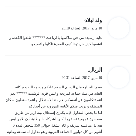
ي
ولد لبلاد
:
ق
10 مايو، 2017 الساعة 23:19
و
ل
غابة ارشيدة من حق ساكنتها يا ارباعت ******* طلعوا الكعدة و
اتشفوا كيف خربتوها كيف المعزة تاكلوا و اتصيحوا
ي
الريال
:
ق
10 مايو، 2017 الساعة 20:31
و
ل
بسم الله الرحمان الرحيم السلام عليكم ورحمه الله و بركاته
الغابة هي ملك جماعة لمريجة و ليس قريه الرشيدة ****** نعم
انتم تتكلمون عن أنفسكم نعم مند الاستقلال و انتم تستغلون سكان
المنطقة و تربت فيكم الأنانية الموروتة عن أجدادكم.
اما ما يخص المقاول فإنه يكتري إستغلال نبتة ازير عن طريق
سمسرة عمومية تحضرها أكبر الشركات الوطنية أدن الامر ليس
هبة بل منافسة شريفة و كان يشغل حوالي 350 شخص لمدة 6
أشهر من كل دواوين الجماعة القروية و هو مقاول له سمعة وطنية