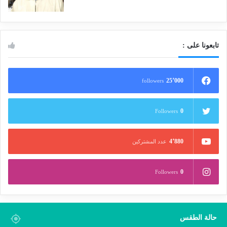
تابعونا على :
25٬000
followers
0
Followers
4٬880
عدد المشتركين
0
Followers
حالة الطقس