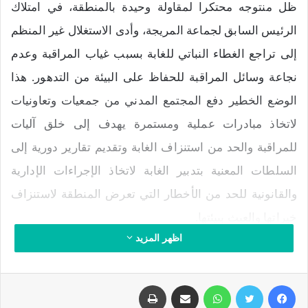
ظل منتوجه محتكرا لمقاولة وحيدة بالمنطقة، في امتلاك
الرئيس السابق لجماعة المريجة، وأدى الاستغلال غير المنظم
إلى تراجع الغطاء النباتي للغابة بسبب غياب المراقبة وعدم
نجاعة وسائل المراقبة للحفاظ على البيئة من التدهور. هذا
الوضع الخطير دفع المجتمع المدني من جمعيات وتعاونيات
لاتخاذ مبادرات عملية ومستمرة يهدف إلى خلق آليات
للمراقبة والحد من استنزاف الغابة وتقديم تقارير دورية إلى
السلطات المعنية بتدبير الغابة لاتخاذ الإجراءات الإدارية
والقانونية للحد من الأخطار التي تعرض المنطقة لاستنزاف
خيراتها والعبث ببيئتها.
اظهر المزيد
من هذه والمبادرات خلق لجنة اليقظة التي وضعت برنامجا
عمليا وصارما لمراقبة الغابة مراقبة مستمرة عن طريق
فيسبوك
تويتر
واتساب
مشاركة عبر البريد
طباعة
القيام بجولات لمعاينة الأضرار التي تتعرض لها الغابة ومعرفة