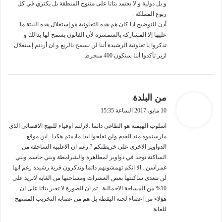
و بل دولية و لا يعتمد بتاتا على منتوج المنطقة بل يكتري في كل
ربوع المملكة .
أدن للتوضيح ادا كان هم هده التعاونية هو إستغلال هده النبتة ما
عليها إلا المشاركة بالسمسره لأن القانون يسمح لها بدالك و
تذكروا يا تعاونية الرشيدة أننا لن نسمح بالريع و ان أردتم إستغلال
ازير تأكدوا أننا سنكون 400 منخرط
ي
من البلدة
:
ق
10 مايو، 2017 الساعة 15:35
و
ل
اسلوب الهيمنة هو الطاغي دائما .لازلتم اوفياء للنهج الاقصائي الذي
مارستموه منذ القدم ولن تفلحوا ابدا مادمتم هكذا . اين موقع
الدواوير الاخرى على خريطتكم ? رغم ان الاغلبية الساحقة من
الساكنة توجد في دواوير لمطاهرة والشرامطة وبني جاسم وبني
غمراسن . الا انكم تهمشونهم دائما وتذكرون قرية رشيدة رغم انها
لن تتعدى ساكنتها بعض العشرات ومساحتها من الغابة لاتزيد على
10% من المساحة الاجمالية . ثم ان الصورة لا تعبر بتاتا على ان
هؤلاء من اعضاء لجنة اليقظة بل هم من عصابة التخريب الممنهج
للغابة .