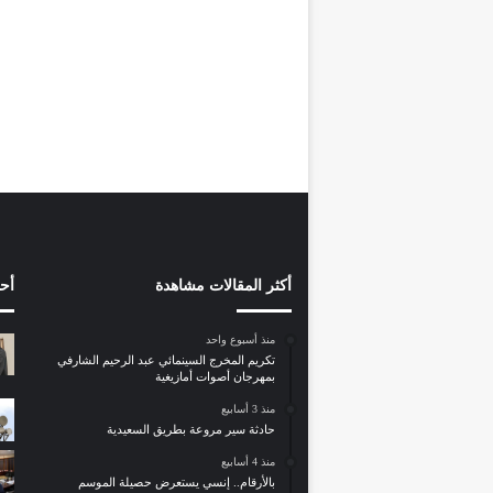
ر
غ
3 فبراير، 2023
مقال فارغ
أكثر المقالات مشاهدة
أح
منذ أسبوع واحد
تكريم المخرج السينمائي عبد الرحيم الشارفي
بمهرجان أصوات أمازيغية
منذ 3 أسابيع
حادثة سير مروعة بطريق السعيدية
منذ 4 أسابيع
بالأرقام.. إنسي يستعرض حصيلة الموسم