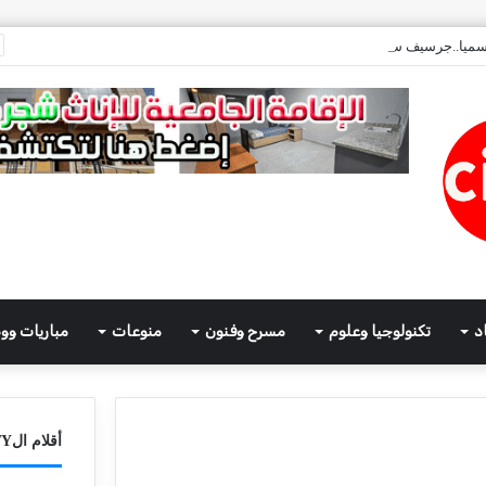
ميا..جرسيف سيتي تعود الى النشر
د
تكنولوجيا وعلوم
مسرح وفنون
منوعات
مباريات وو
أقلام الCITY