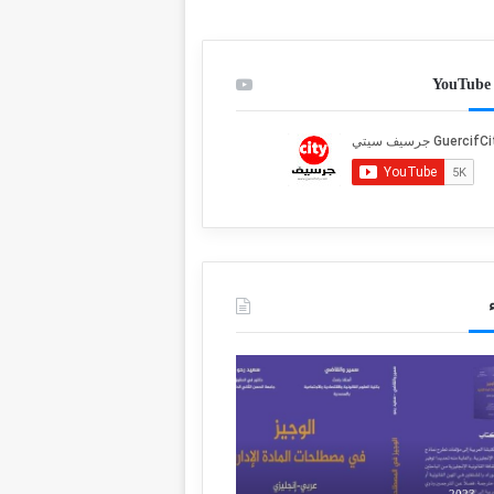
م
ق
ا
ل
ف
ا