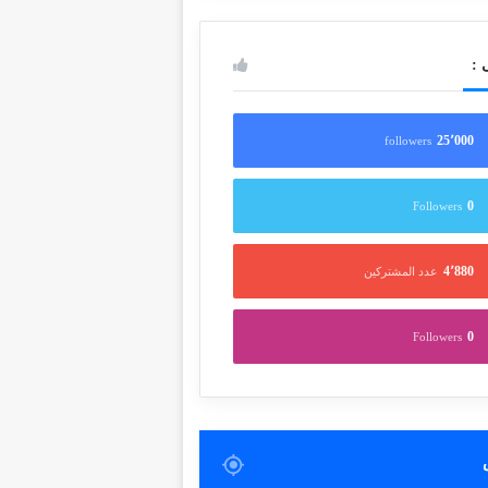
 :
25٬000
followers
0
Followers
4٬880
عدد المشتركين
0
Followers