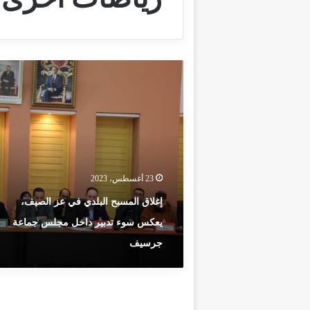
إ
غ
ل
ا
ق
ا
ل
م
23 أغسطس، 2023
س
ب
إغلاق المسبح البلدي في عز الصيف،
ح
يعكس سوء تدبير داخل مجلس جماعة
ا
ل
جرسيف
ب
ل
د
ي