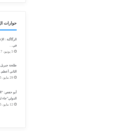
حوارات الITY
الرگاگنة : ال
في…
5 يونيو، 2017
طلحة جبريل: 
الثاني أعظم
29 مايو، 2015
أبو حفص: “ال
الدولي”جاء ل
12 مايو، 2015