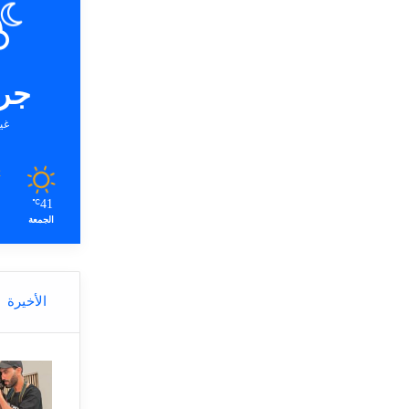
جر
غي
41
℃
الجمعة
الأخيرة