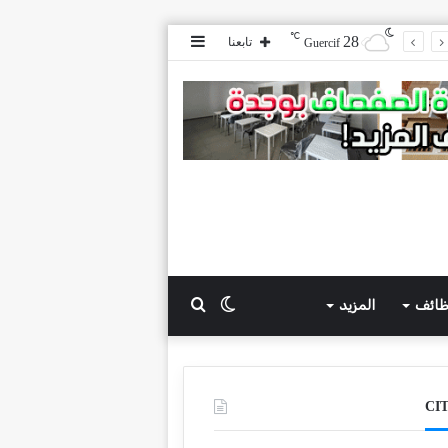
℃
28
إضافة
تابعنا
Guercif
عمود
جانبي
ظائف
المزيد
الوضع
بحث
المظلم
عن