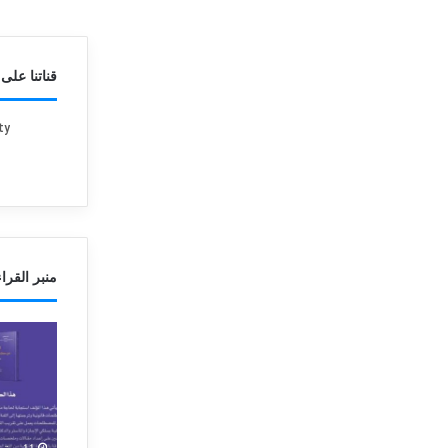
قناتنا على YouTube
منبر القراء
أ
أ
ش
س
غ
ت
ا
ا
ل
ذ
1 أغسطس، 2025
ب
ب
أشغال بمقر السفارة الجزائرية
11 سبتمبر، 2023