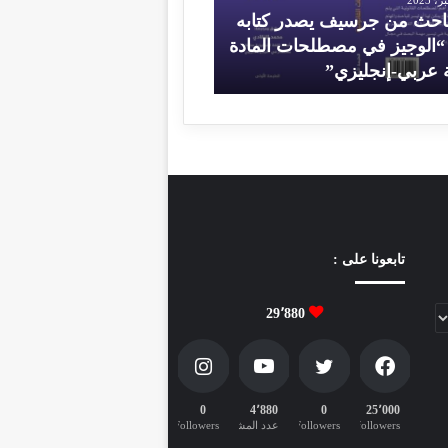
ر
باحث من جرسيف يصدر كتابه
غ
 “الوجيز في مصطلحات المادة
3 فبراير، 2023
ة عربي-إنجليزي”
مقال فارغ
تابعونا على :
29٬880
0
4٬880
0
25٬000
followers
Followers
عدد المشتركين
Followers