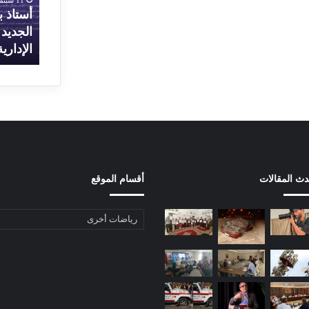
م
ا
بالرباط.. هل هو تمهيد لفتح باب
أستاذ 
ق
ح
الدبلوماسية مُجددا بعد سنوات من
الجديد
ر
ث
القطيعة؟
الإداري
ا
م
ل
ن
س
ج
ف
ر
ا
س
ر
ي
ة
ف
ا
ي
ل
ص
دث المقالات
أقسام الموقع
ج
د
ز
ر
ا
ك
أقسام
ئ
ت
الموقع
ر
ا
ي
ب
ة
ه
ب
ا
ا
ل