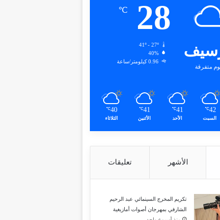
28
℃
سيف
41º - 27º
40%
0.96 كيلومتر/ساعة
وم متفرقة
40
41
41
42
℃
℃
℃
℃
السبت
الأحد
الأثنين
الثلاثاء
الأشهر
تعليقات
تكريم المخرج السينمائي عبد الرحيم
الشارفي بمهرجان أصوات أمازيغية
منذ أسبوع واحد