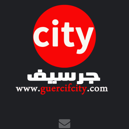
ع
ر
ب
ي
-
إ
ن
ج
ل
ي
ز
ي
”