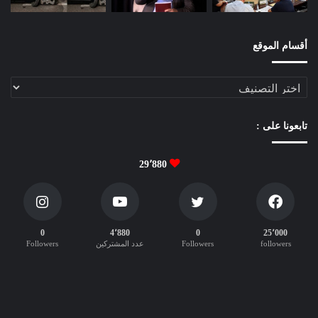
م
ص
ط
أقسام الموقع
ل
ح
أقسام
ا
الموقع
ت
ا
تابعونا على :
ل
م
ا
29٬880
د
ة
ا
ل
0
4٬880
0
25٬000
إ
followers
Followers
عدد المشتركين
Followers
د
ا
ر
ي
ة