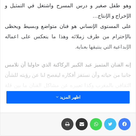
وهو طفل صغير و درس المسرح واشتغل في التمثيل و
الإخراج و الإنتاج…
على المستوى الإنساني هو فنان متواضع وبسيط ويحظى
بالإحترام من طرف زملائه وهذا ما ينعكس على اعماله
الإبداعية التي ينتيقها بعناية.
إنه الفنان المتميز عبد الكبير الركاكنة الذي حاولنا أن نلامس
جانبا من حياته وأن نستفز أفكاره ليفصح لنا عن رؤيته للشأن
الثقافي بالمغرب وكذا تعبيره عن مشاكل الفنان ما بين قلة
فرص الإشتغال و إكراهات تأخر تنزيل مضامين القانون
اظهر المزيد
المنظم. كما أنه يتحدث لنا عن أشياء أخرى كما يراها هو بعد
دراسة و اشتغال بالميدان لمدة تفوق الثلاثة عقود من عمره
فيسبوك
تويتر
واتساب
مشاركة عبر البريد
طباعة
الذي وهبه للفن لأداء رسالته التي يؤمن بها.