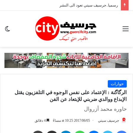
رسميا..جرسيف سيتي تعود الى النشر
القائمة
ال
ال
حوارات
الرگاگنة : الإعتماد على نفس الوجوه في التلفزيون يقتل
الإبداع ووالدي ضربني للإبتعاد عن الفن
حاوره محمد أزروال
جرسيف سيتي
2017/06/05 at 10:25 مساءً
4 دقائق
فيسبوك
تويتر
ماسنجر
واتساب
تيلقرام
مشاركة عبر البريد
طباعة