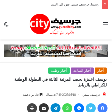
رسميا..جرسيف سيتي تعود الى النشر
القائمة
ال
ال
أخبار
أخبار الساعة
أخبار وطنية
يوسف اعنيزة يحصد المرتبة الثالثة في البطولة الوطنية
للكراطي بالرباط
جرسيف سيتي
2025/05/18 at 7:49 صباحًا
أقل من دقيقة
فيسبوك
تويتر
ماسنجر
واتساب
تيلقرام
مشاركة عبر البريد
طباعة