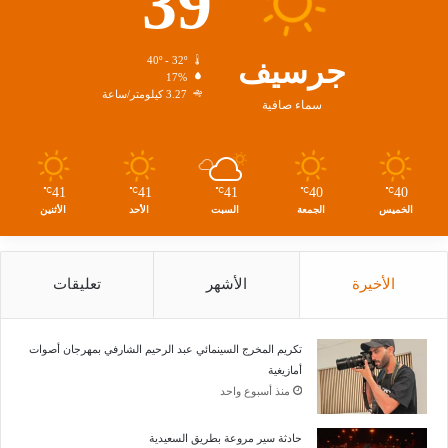
39
جرسيف
40º - 32º
17%
3.27 كيلومتر/ساعة
سماء صافية
41
41
41
40
40
℃
℃
℃
℃
℃
الخميس
الجمعة
السبت
الأحد
الأثنين
الأخيرة
الأشهر
تعليقات
تكريم المخرج السينمائي عبد الرحيم الشارفي بمهرجان أصوات
أمازيغية
منذ أسبوع واحد
حادثة سير مروعة بطريق السعيدية