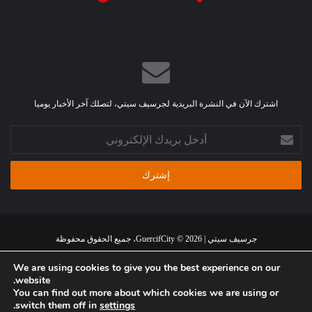
اشترك الآن في النشرة البريدية لجرسيف سيتي، لتصلك آخر الأخبار يوميا
أدخل
بريدك
الإلكتروني
جرسيف سيتي | GuercifCity © 2026، جميع الحقوق محفوظة
الرئيسية
من نحن
اتصل بنا
اتفاقية استخدام الموقع
سياسة الخصوصية
We are using cookies to give you the best experience on our
website.
You can find out more about which cookies we are using or
فيسبوك
تويتر
يوتيوب
انستقرام
ملخص
.
switch them off in
settings