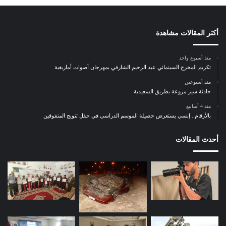
ر
س
ي
ف
أكثر المقالات مشاهدة
ي
ص
منذ أسبوع واحد
د
تكريم المخرج السينمائي عبد الرحيم الشارفي بمهرجان أصوات أمازيغية
ر
منذ أسبوعين
ك
حادثة سير مروعة بطريق السعيدية
ت
ا
منذ 4 أسابيع
بالأرقام.. إنسي يستعرض حصيلة الموسم الدراسي في حفل تتويج المتفوقين
ب
ه
ا
أحدث المقالات
ل
ج
د
ي
د
“
ا
ل