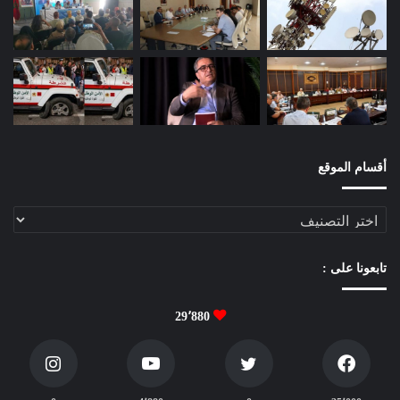
و
ج
ي
ز
ف
ي
م
ص
ط
أقسام الموقع
ل
ح
أقسام
ا
الموقع
ت
ا
تابعونا على :
ل
م
ا
29٬880
د
ة
ا
ل