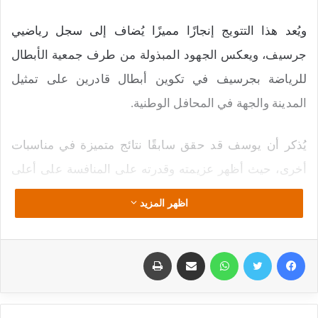
ويُعد هذا التتويج إنجازًا مميزًا يُضاف إلى سجل رياضيي
جرسيف، ويعكس الجهود المبذولة من طرف جمعية الأبطال
للرياضة بجرسيف في تكوين أبطال قادرين على تمثيل
المدينة والجهة في المحافل الوطنية.
يُذكر أن يوسف قد حقق سابقًا نتائج متميزة في مناسبات
أخرى، حيث أظهر عزيمته وقدرته على المنافسة على أعلى
المستويات.
اظهر المزيد
ونتمنى أن يُساهم هذا التتويج في تعزيز مكانة يوسف على
فيسبوك
تويتر
واتساب
مشاركة عبر البريد
طباعة
الصعيدين الوطني والدولي، ويحفز باقي الشباب في المدينة
على الانخراط في الرياضات المختلفة.