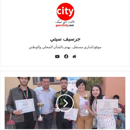
نسخ الرابط
جرسيف سيتي
موقع إخباري مستقل، يهتم بالشأن المحلي والوطني
ي
و
م
ف
ت
و
ي
ي
ق
س
و
ع
ب
ب
ا
و
ل
ك
و
ي
ب