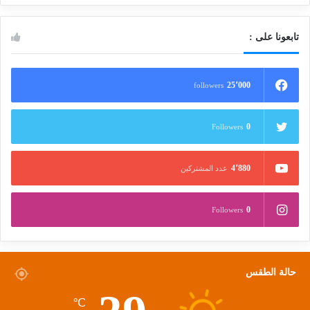
تابعونا على :
25٬000
followers
0
Followers
4٬880
عدد المشتركين
0
Followers
حالة الطقس
℃