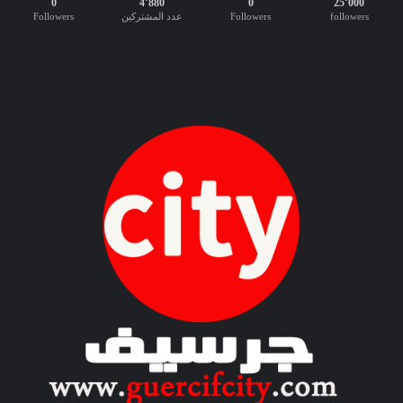
0
4٬880
0
25٬000
إ
followers
Followers
عدد المشتركين
Followers
د
ا
ر
ي
ة
ع
ر
ب
ي
-
إ
ن
ج
ل
ي
ز
ي
”