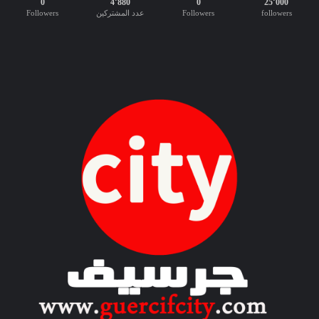
0
4٬880
0
25٬000
إ
followers
Followers
عدد المشتركين
Followers
د
ا
ر
ي
ة
ع
ر
ب
ي
-
إ
ن
ج
ل
ي
ز
ي
”