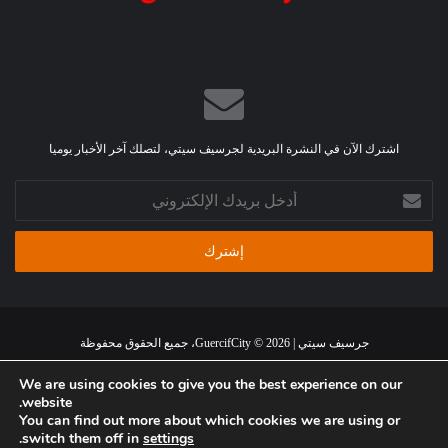
اشترك الآن في النشرة البريدية لجرسيف سيتي، لتصلك آخر الأخبار يوميا
أدخل
بريدك
الإلكتروني
جرسيف سيتي | GuercifCity © 2026، جميع الحقوق محفوظة
الرئيسية
من نحن
اتصل بنا
اتفاقية استخدام الموقع
سياسة الخصوصية
We are using cookies to give you the best experience on our
website.
You can find out more about which cookies we are using or
فيسبوك
تويتر
يوتيوب
انستقرام
ملخص
.
switch them off in
settings