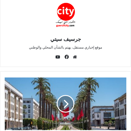
السلطات المحلية تنفذ قرارًا قضائيًا بإفراغ المنتزه
الترفيهي اولاد صالح بهوارة إقليم جرسيف
نسخ الرابط
جرسيف سيتي
موقع إخباري مستقل، يهتم بالشأن المحلي والوطني
ي
و
م
ف
ت
و
ي
ي
ق
س
و
ع
ب
ب
ا
و
ل
ك
و
ي
ب