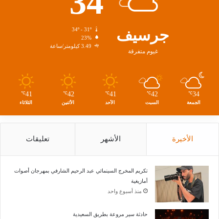
34
جرسيف
34º - 31º
23%
3.49 كيلومتر/ساعة
غيوم متفرقة
41
42
41
42
34
℃
℃
℃
℃
℃
الجمعة
السبت
الأحد
الأثنين
الثلاثاء
الأخيرة
الأشهر
تعليقات
تكريم المخرج السينمائي عبد الرحيم الشارفي بمهرجان أصوات
أمازيغية
منذ أسبوع واحد
حادثة سير مروعة بطريق السعيدية