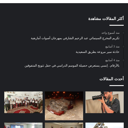
ر
س
ي
ف
أكثر المقالات مشاهدة
ي
ص
منذ أسبوع واحد
د
تكريم المخرج السينمائي عبد الرحيم الشارفي بمهرجان أصوات أمازيغية
ر
منذ 3 أسابيع
ك
حادثة سير مروعة بطريق السعيدية
ت
ا
منذ 4 أسابيع
بالأرقام.. إنسي يستعرض حصيلة الموسم الدراسي في حفل تتويج المتفوقين
ب
ه
ا
أحدث المقالات
ل
ج
د
ي
د
“
ا
ل