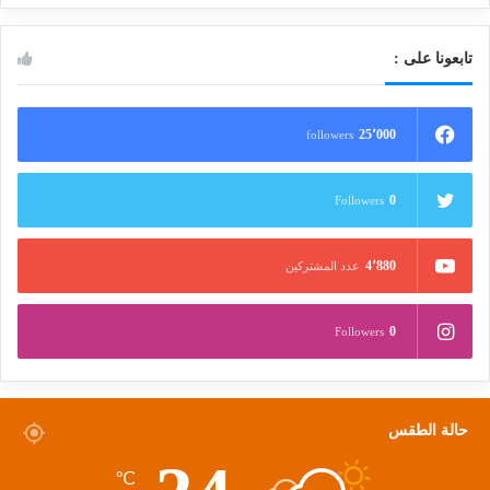
تابعونا على :
25٬000
followers
0
Followers
4٬880
عدد المشتركين
0
Followers
حالة الطقس
℃