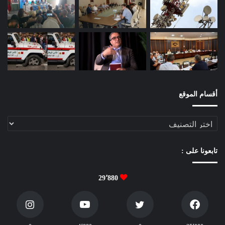
و
ج
ي
ز
ف
ي
م
ص
ط
أقسام الموقع
ل
ح
أقسام
ا
الموقع
ت
ا
تابعونا على :
ل
م
ا
29٬880
د
ة
ا
ل