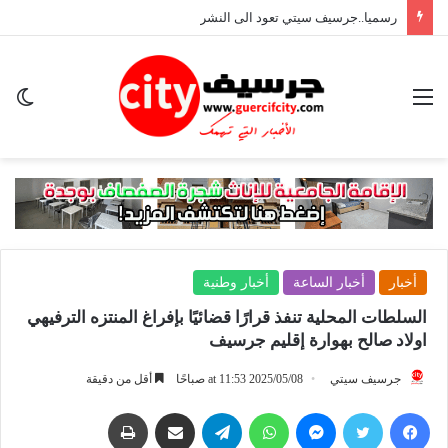
رسميا..جرسيف سيتي تعود الى النشر
القائمة
ال
ال
أخبار
أخبار الساعة
أخبار وطنية
السلطات المحلية تنفذ قرارًا قضائيًا بإفراغ المنتزه الترفيهي
اولاد صالح بهوارة إقليم جرسيف
جرسيف سيتي
2025/05/08 at 11:53 صباحًا
أقل من دقيقة
فيسبوك
تويتر
ماسنجر
واتساب
تيلقرام
مشاركة عبر البريد
طباعة