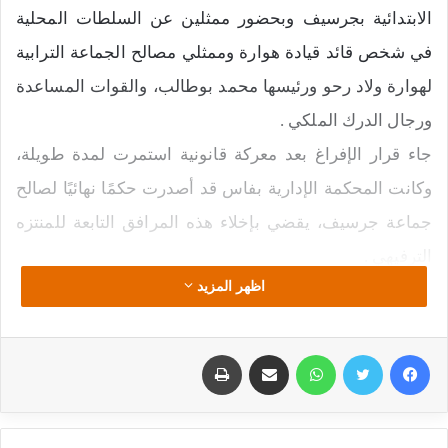
الابتدائية بجرسيف وبحضور ممثلين عن السلطات المحلية
في شخص قائد قيادة هوارة وممثلي مصالح الجماعة الترابية
لهوارة ولاد رحو ورئيسها محمد بوطالب، والقوات المساعدة
ورجال الدرك الملكي .
جاء قرار الإفراغ بعد معركة قانونية استمرت لمدة طويلة،
وكانت المحكمة الإدارية بفاس قد أصدرت حكمًا نهائيًا لصالح
جماعة جرسيف، يقضي بإخلاء هذه المرافق التابعة للمنتزه
الترفيهي .
اظهر المزيد
وفي هذا السياق، ذكرت مصادر مطلعة أن السلطات المحلية
وبحضور عوم قضائي أشرفت على تنفيذ الحكم، فيما ستتولى
فيسبوك
تويتر
واتساب
مشاركة عبر البريد
طباعة
المصالح الجماعية عملية الإصلاح لفتح باب الكراء في وجه
المستثمرين من جديد.