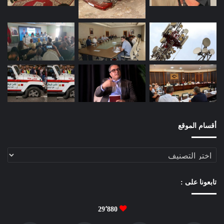
“
ا
ل
و
ج
ي
ز
ف
ي
م
ص
ط
أقسام الموقع
ل
ح
أقسام
ا
الموقع
ت
ا
تابعونا على :
ل
م
ا
29٬880
د