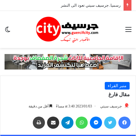
رسميا..جرسيف سيتي تعود الى النشر
القائمة
ال
ال
منبر القراء
مقال فارغ
جرسيف سيتي
2023/01/03 at 3:40 مساءً
أقل من دقيقة
فيسبوك
تويتر
ماسنجر
واتساب
تيلقرام
مشاركة عبر البريد
طباعة