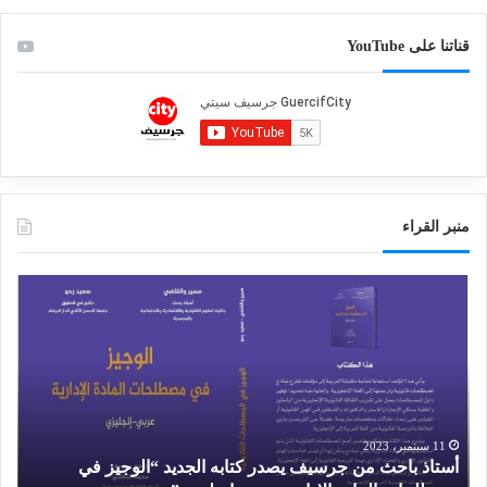
قناتنا على YouTube
منبر القراء
أ
م
س
ق
ت
ا
ا
ل
ذ
ف
ب
ا
ا
ر
ح
غ
11 سبتمبر، 2023
أستاذ باحث من جرسيف يصدر كتابه الجديد “الوجيز في
ث