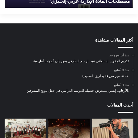
مصطلحات المادة الإدارية عربي-إنجليزي”
م
م
ن
ج
ر
س
ي
ف
أكثر المقالات مشاهدة
ي
ص
منذ أسبوع واحد
د
تكريم المخرج السينمائي عبد الرحيم الشارفي بمهرجان أصوات أمازيغية
ر
منذ 3 أسابيع
ك
حادثة سير مروعة بطريق السعيدية
ت
ا
منذ 4 أسابيع
بالأرقام.. إنسي يستعرض حصيلة الموسم الدراسي في حفل تتويج المتفوقين
ب
ه
ا
أحدث المقالات
ل
ج
د
ي
د