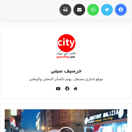
فيسبوك
تويتر
واتساب
مشاركة عبر البريد
طباعة
جرسيف سيتي
موقع إخباري مستقل، يهتم بالشأن المحلي والوطني
ي
و
م
ف
ت
و
ي
ي
ق
س
و
ع
ب
ب
ا
و
ل
ك