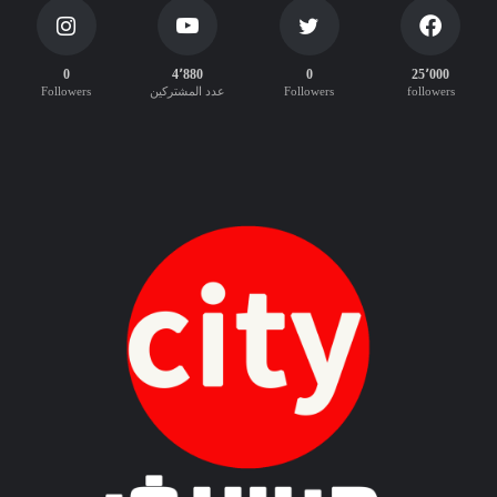
ة
ا
ل
0
4٬880
0
25٬000
إ
followers
Followers
عدد المشتركين
Followers
د
ا
ر
ي
ة
ع
ر
ب
ي
-
إ
ن
ج
ل
ي
ز
ي