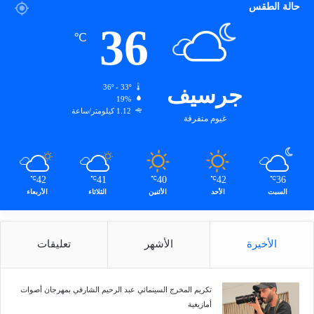
حالة الطقس
36
℃
جرسيف
36º - 33º
19%
1.12 كيلومتر/ساعة
غيوم متفرقة
42
41
40
42
36
℃
℃
℃
℃
℃
السبت
الأحد
الأثنين
الثلاثاء
الأربعاء
الأخيرة
الأشهر
تعليقات
تكريم المخرج السينمائي عبد الرحيم الشارفي بمهرجان أصوات
أمازيغية