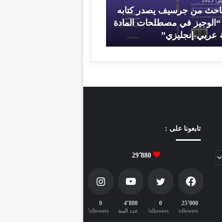
ر
باحث من جرسيف يصدر كتابه
غ
 “الوجيز في مصطلحات المادة
3 فبراير، 2023
ة عربي-إنجليزي”
مقال فارغ
تابعونا على :
29٬880
0
4٬880
0
25٬000
followers
Followers
عدد المشتركين
Followers