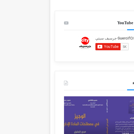
م
ق
ا
ل
ف
ا