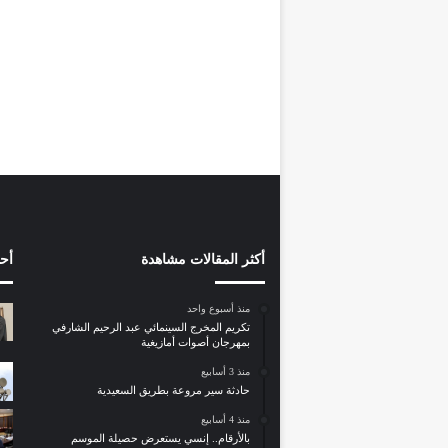
ر
غ
3 فبراير، 2023
مقال فارغ
أكثر المقالات مشاهدة
أح
منذ أسبوع واحد
تكريم المخرج السينمائي عبد الرحيم الشارفي
بمهرجان أصوات أمازيغية
منذ 3 أسابيع
حادثة سير مروعة بطريق السعيدية
منذ 4 أسابيع
بالأرقام.. إنسي يستعرض حصيلة الموسم