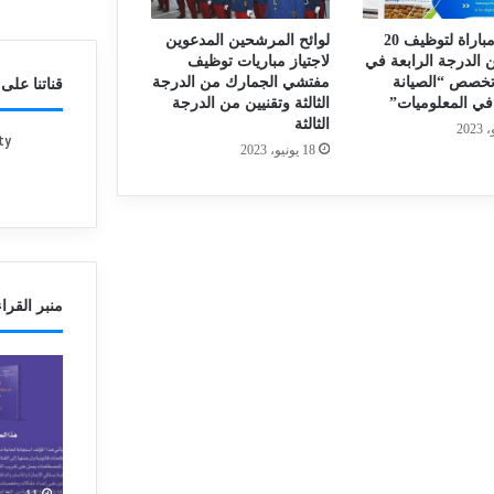
طنجة: مباراة لتوظيف 20
لوائح المرشحين المدعوين
 الدرجة الرابعة في
لاجتياز مباريات توظيف
خصص “الصيانة
مفتشي الجمارك من الدرجة
قناتنا على YouTube
في المعلوميات”
الثالثة وتقنيين من الدرجة
الثالثة
18 يونيو، 2023
منبر القراء
أ
أ
ش
س
غ
ت
ا
ا
ل
ذ
1 أغسطس، 2025
ب
ب
أشغال بمقر السفارة الجزائرية
11 سبتمبر، 2023