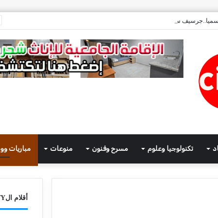
ميا..جرسيف سيتي تعود الى النشر
د
تكنولوجيا وعلوم
مسرح وفنون
منوعات
مباريات وو
أقلام الCITY