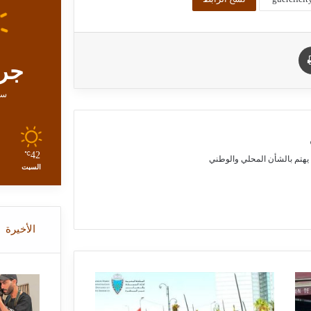
طباعة
جر
سم
42
℃
يهتم بالشأن المحلي والوطني
السبت
الأخيرة