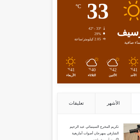
33
℃
سيف
42º - 33º
29%
2.05 كيلومتر/ساعة
اء صافية
41
40
42
41
℃
℃
℃
℃
الأحد
الأثنين
الثلاثاء
الأربعاء
الأشهر
تعليقات
تكريم المخرج السينمائي عبد الرحيم
الشارفي بمهرجان أصوات أمازيغية
منذ أسبوع واحد