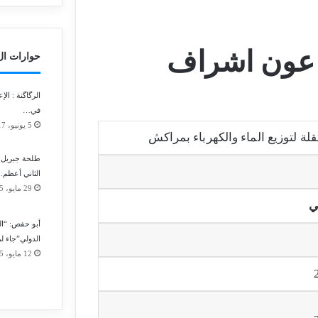
 عون اشراف
حوارات الITY
الرگاگنة : ال
في…
5 يونيو، 2017
قلة لتوزيع الماء والكهرباء بمراكش
طلحة جبريل: 
الثاني أعظم
29 مايو، 2015
ي
أبو حفص: “ال
الدولي”جاء ل
12 مايو، 2015