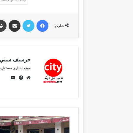
فيسبوك
تويتر
مشاركة عبر البريد
شاركها
جرسيف سيتي
موقع إخباري مستقل، 
ي
و
م
ف
ت
و
ي
ي
ق
س
و
ع
ب
ب
ا
و
ل
ك
و