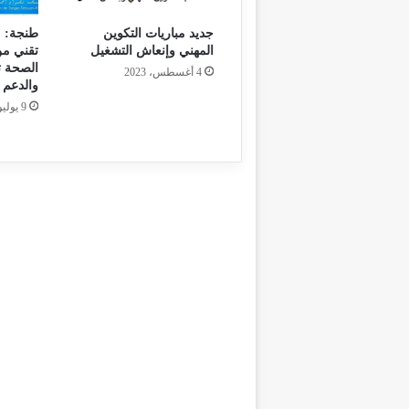
جديد مباريات التكوين
المهني وإنعاش التشغيل
تقني من
الصحة ت
4 أغسطس، 2023
والدعم 
9 يوليو، 2023
م
ق
ا
ل
ف
ا